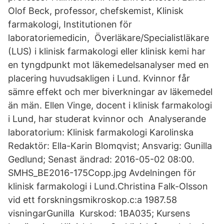
Olof Beck, professor, chefskemist, Klinisk
farmakologi, Institutionen för
laboratoriemedicin, Överläkare/Specialistläkare
(LUS) i klinisk farmakologi eller klinisk kemi har
en tyngdpunkt mot läkemedelsanalyser med en
placering huvudsakligen i Lund. Kvinnor får
sämre effekt och mer biverkningar av läkemedel
än män. Ellen Vinge, docent i klinisk farmakologi
i Lund, har studerat kvinnor och Analyserande
laboratorium: Klinisk farmakologi Karolinska
Redaktör: Ella-Karin Blomqvist; Ansvarig: Gunilla
Gedlund; Senast ändrad: 2016-05-02 08:00.
SMHS_BE2016-175Copp.jpg Avdelningen för
klinisk farmakologi i Lund.Christina Falk-Olsson
vid ett forskningsmikroskop.c:a 1987.58
visningarGunilla Kurskod: 1BA035; Kursens