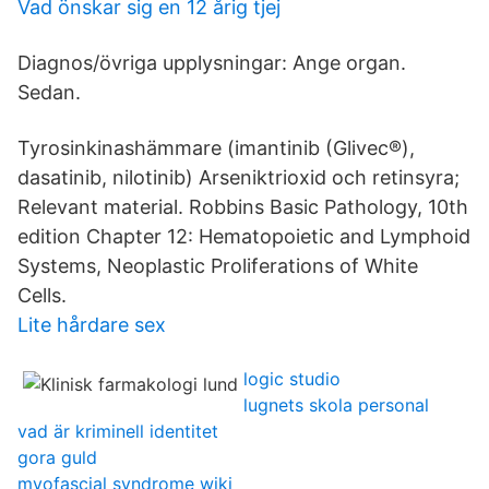
Vad önskar sig en 12 årig tjej
Diagnos/övriga upplysningar: Ange organ.
Sedan.
Tyrosinkinashämmare (imantinib (Glivec®),
dasatinib, nilotinib) Arseniktrioxid och retinsyra;
Relevant material. Robbins Basic Pathology, 10th
edition Chapter 12: Hematopoietic and Lymphoid
Systems, Neoplastic Proliferations of White
Cells.
Lite hårdare sex
logic studio
lugnets skola personal
vad är kriminell identitet
gora guld
myofascial syndrome wiki