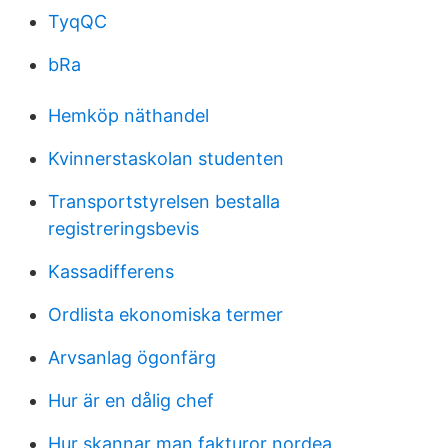
TyqQC
bRa
Hemköp näthandel
Kvinnerstaskolan studenten
Transportstyrelsen bestalla
registreringsbevis
Kassadifferens
Ordlista ekonomiska termer
Arvsanlag ögonfärg
Hur är en dålig chef
Hur skannar man fakturor nordea