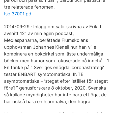
parodi och pastisch Satir, parodi och pastisch är
tre relaterade fenomen.
Iso 37001 pdf
2014-09-29 · Inlägg om satir skrivna av Erik. I
avsnitt 121 av min egen podcast,
Mediespanarna, berättade Flumskolans
upphovsman Johannes Klenell hur han ville
kombinera en bokcirkel som läste undermåliga
böcker med humor som fokuserade på innehåll. 1
En tanke på “ Sveriges enögda ‘coronastrategi’
testar ENBART symptomatiska, INTE
asymptomatiska – ‘steget efter istället för steget
före’! ” genusforskare 8 oktober, 2020. Svenska
så kallade myndigheter har inte bara ett öga, de
har också bara en hjärnhalva, den högra.