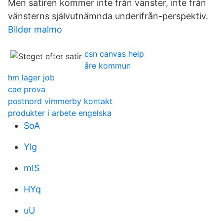
Men satiren kommer inte från vänster, inte från
vänsterns självutnämnda underifrån-perspektiv.
Bilder malmo
csn canvas help
åre kommun
hm lager job
cae prova
postnord vimmerby kontakt
produkter i arbete engelska
SoA
Ylg
mIS
HYq
uU