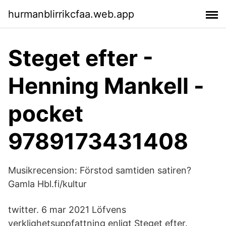
hurmanblirrikcfaa.web.app
Steget efter -
Henning Mankell -
pocket
9789173431408
Musikrecension: Förstod samtiden satiren?
Gamla Hbl.fi/kultur
twitter. 6 mar 2021 Löfvens
verklighetsuppfattning enligt Steget efter.