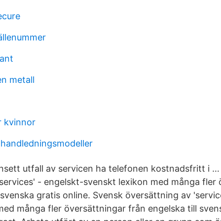
ecure
ällenummer
lant
n metall
r kvinnor
 handledningsmodeller
nsett utfall av servicen ha telefonen kostnadsfritt i 
'services' - engelskt-svenskt lexikon med många fler 
l svenska gratis online. Svensk översättning av 'servic
ed många fler översättningar från engelska till svens