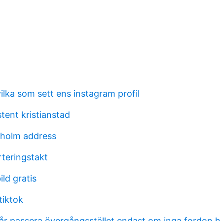
lka som sett ens instagram profil
tent kristianstad
kholm address
teringstakt
ld gratis
tiktok
år passera övergångsstället endast om inga fordon h