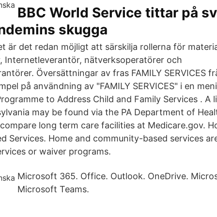
BBC World Service tittar på s
andemins skugga
t är det redan möjligt att särskilja rollerna för materi
r, Internetleverantör, nätverksoperatörer och
rantörer. Översättningar av fras FAMILY SERVICES frå
mpel på användning av "FAMILY SERVICES" i en men
Programme to Address Child and Family Services . A li
nnsylvania may be found via the PA Department of Heal
compare long term care facilities at Medicare.gov. 
 Services. Home and community-based services are
rvices or waiver programs.
Microsoft 365. Office. Outlook. OneDrive. Micro
Microsoft Teams.