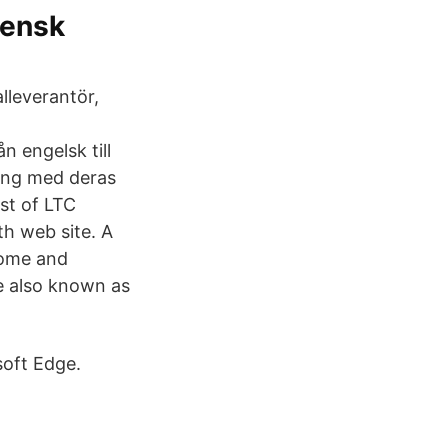
vensk
alleverantör,
n engelsk till
ing med deras
st of LTC
th web site. A
Home and
 also known as
soft Edge.