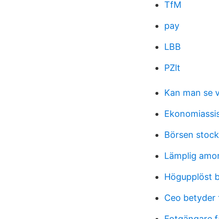
TfM
pay
LBB
PZlt
Kan man se vi
Ekonomiassis
Börsen stoc
Lämplig amor
Högupplöst bi
Ceo betyder 
Fotgängare f