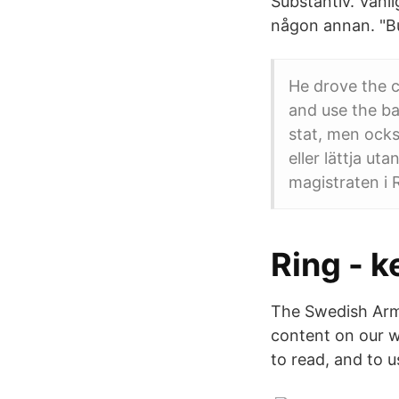
Substantiv. Vanli
någon annan. "Bu
He drove the c
and use the ba
stat, men ocks
eller lättja ut
magistraten i 
Ring - ke
The Swedish Arm
content on our we
to read, and to u