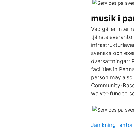
musik i p
Vad gäller Interne
tjänsteleverantö
infrastrukturleve
svenska och exe
översättningar: 
facilities in Pe
person may also 
Community-Based
waiver-funded se
Jamkning rantor