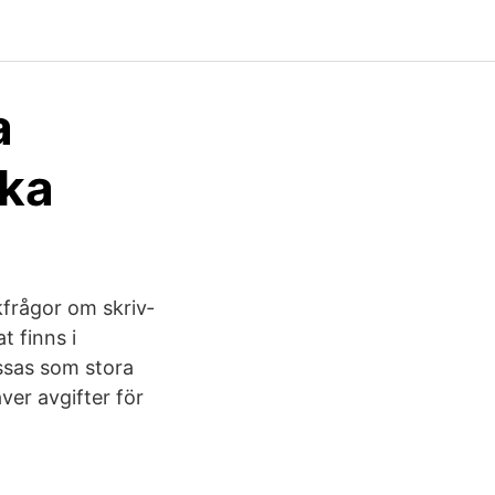
a
ska
­frågor om skriv­
t finns i
assas som stora
er avgifter för