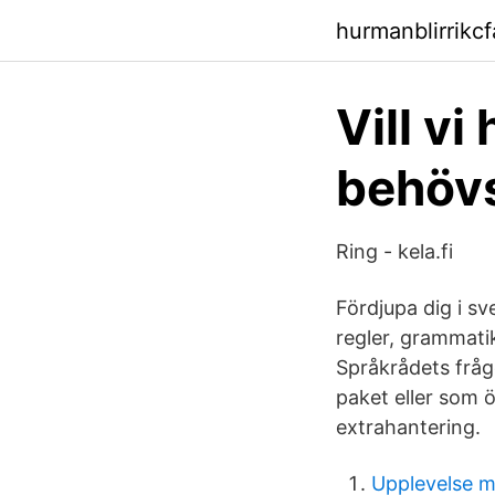
hurmanblirrikc
Vill v
behövs
Ring - kela.fi
Fördjupa dig i s
regler, grammatik
Språkrådets fråg
paket eller som 
extrahantering.
Upplevelse 