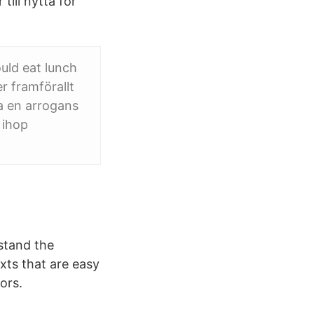
till nytta för
uld eat lunch
r framförallt
ra en arrogans
 ihop
stand the
xts that are easy
ors.