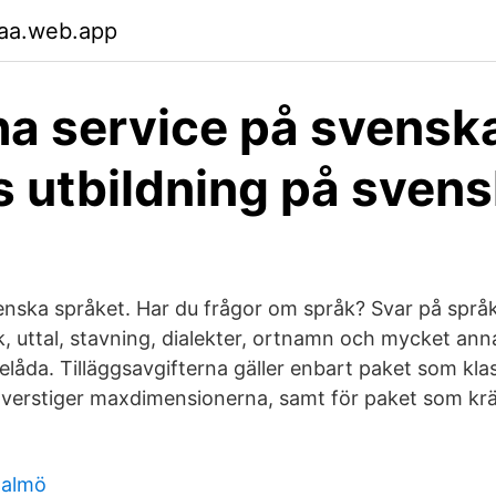
faa.web.app
i ha service på svensk
 utbildning på sven
venska språket. Har du frågor om språk? Svar på språk
, uttal, stavning, dialekter, ort­namn och mycket anna
elåda. Tilläggsavgifterna gäller enbart paket som kl
överstiger maxdimensionerna, samt för paket som kräv
malmö