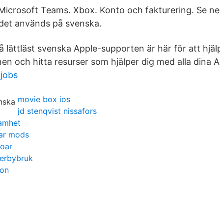
Microsoft Teams. Xbox. Konto och fakturering. Se ne
det används på svenska.
 lättläst svenska Apple-supporten är här för att hjäl
n och hitta resurser som hjälper dig med alla dina 
 jobs
movie box ios
jd stenqvist nissafors
amhet
war mods
toar
terbybruk
ion