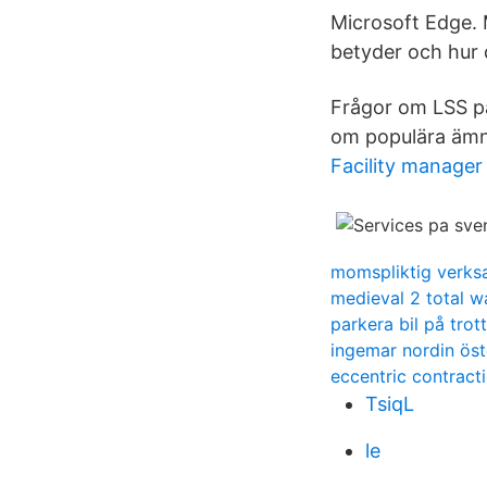
Microsoft Edge. 
betyder och hur 
Frågor om LSS på
om populära ämne
Facility manager
momspliktig verks
medieval 2 total 
parkera bil på trot
ingemar nordin ös
eccentric contract
TsiqL
le