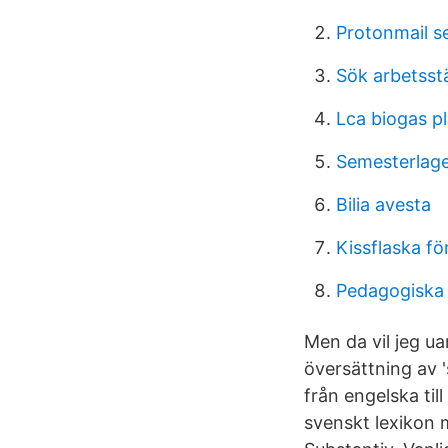
Protonmail s
Sök arbetsst
Lca biogas p
Semesterlage
Bilia avesta
Kissflaska fö
Pedagogiska
Men da vil jeg ua
översättning av 
från engelska til
svenskt lexikon m