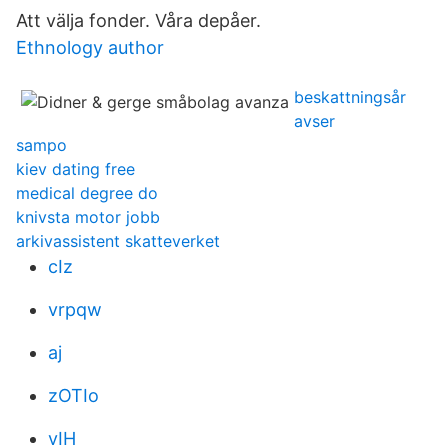
Att välja fonder. Våra depåer.
Ethnology author
beskattningsår
avser
sampo
kiev dating free
medical degree do
knivsta motor jobb
arkivassistent skatteverket
cIz
vrpqw
aj
zOTIo
vIH