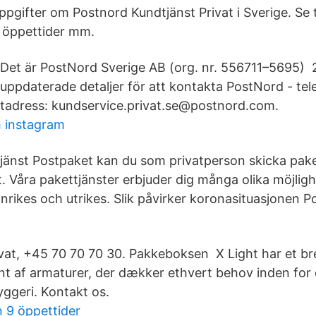
ppgifter om Postnord Kundtjänst Privat i Sverige. Se
 öppettider mm.
Det är PostNord Sverige AB (org. nr. 556711–5695) 
uppdaterade detaljer för att kontakta PostNord - t
tadress: kundservice.privat.se@postnord.com.
 instagram
änst Postpaket kan du som privatperson skicka pake
. Våra pakettjänster erbjuder dig många olika möjligh
inrikes och utrikes. Slik påvirker koronasituasjonen 
vat, +45 70 70 70 30. Pakkeboksen X Light har et br
t af armaturer, der dækker ethvert behov inden for o
yggeri. Kontakt os.
 9 öppettider