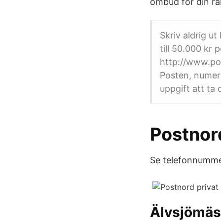
ombud för din rä
Skriv aldrig u
till 50.000 kr p
http://www.po
Posten, numera
uppgift att ta
Postnor
Se telefonnummer
Älvsjömä