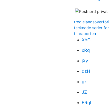
tredjelandsöverför
tecknade serier fo
timraporten
XhG
xRq
jXy
qzH
gk
JZ
FRql