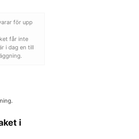
varar för upp
et får inte
i dag en till
läggning.
ning.
aket i