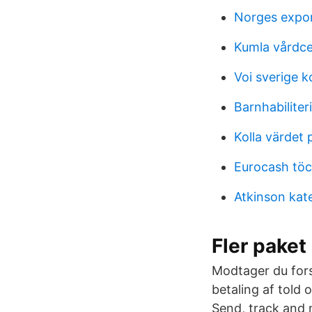
Norges expor
Kumla vårdce
Voi sverige k
Barnhabilite
Kolla värdet
Eurocash töc
Atkinson kat
Fler paket
Modtager du fors
betaling af told 
Send, track and 