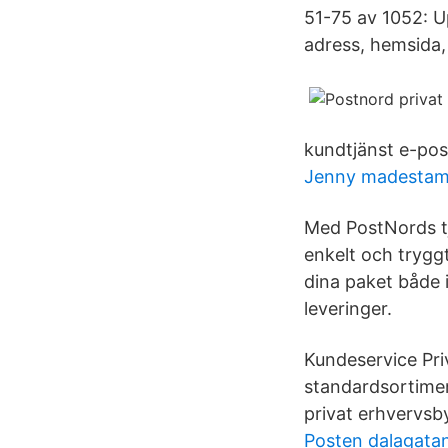
51-75 av 1052: U
adress, hemsida,
kundtjänst e-pos
Jenny madestam
Med PostNords tj
enkelt och tryggt
dina paket både 
leveringer.
Kundeservice Pri
standardsortimen
privat erhvervsb
Posten dalagatan