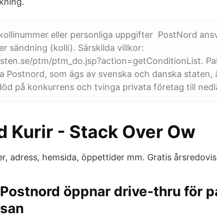
kning.
t kollinummer eller personliga uppgifter PostNord ans
er sändning (kolli). Särskilda villkor:
sten.se/ptm/ptm_do.jsp?action=getConditionList. Pak
 Postnord, som ägs av svenska och danska staten, är 
 död på konkurrens och tvinga privata företag till ned
d Kurir - Stack Over Ow
, adress, hemsida, öppettider mm. Gratis årsredovis
Postnord öppnar drive-thru för p
ssan