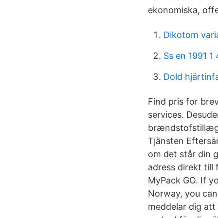
ekonomiska, offen
Dikotom vari
Ss en 1991 1 
Dold hjärtinf
Find pris for br
services. Desude
brændstofstillæg
Tjänsten Eftersän
om det står din 
adress direkt til
MyPack GO. If yo
Norway, you can 
meddelar dig att 