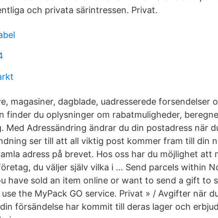
tliga och privata särintressen. Privat.
abel
4
arkt
eve, magasiner, dagblade, uadresserede forsendelser 
n finder du oplysninger om rabatmuligheder, beregn
. Med Adressändring ändrar du din postadress när du 
dning ser till att all viktig post kommer fram till din
gamla adress på brevet. Hos oss har du möjlighet att
l företag, du väljer själv vilka i … Send parcels within
u have sold an item online or want to send a gift to
use the MyPack GO service. Privat » / Avgifter när d
din försändelse har kommit till deras lager och erbjud