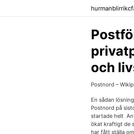
hurmanblirrikc
Postfö
privat
och liv
Postnord – Wikip
En sådan lösning
Postnord på sist
startade helt An
ökat kraftigt de
har fått ställa om 