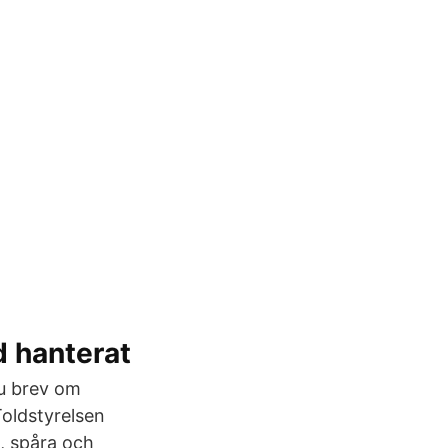
d hanterat
du brev om
Toldstyrelsen
, spåra och