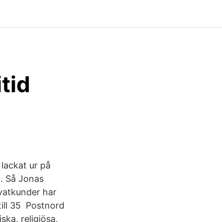
tid
lackat ur på
t. Så Jonas
ivatkunder har
ill 35 Postnord
iska, religiösa,