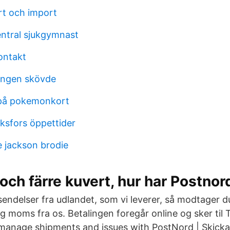
t och import
ntral sjukgymnast
ontakt
ringen skövde
 på pokemonkort
ksfors öppettider
e jackson brodie
 och färre kuvert, hur har Postnor
endelser fra udlandet, som vi leverer, så modtager 
og moms fra os. Betalingen foregår online og sker til 
manage shipments and issues with PostNord | Skicka