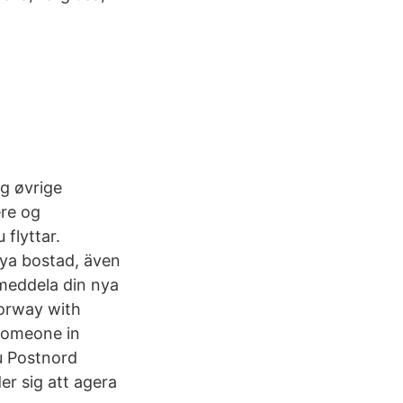
og øvrige
ere og
flyttar.
 nya bostad, även
 meddela din nya
 Norway with
 someone in
u Postnord
er sig att agera