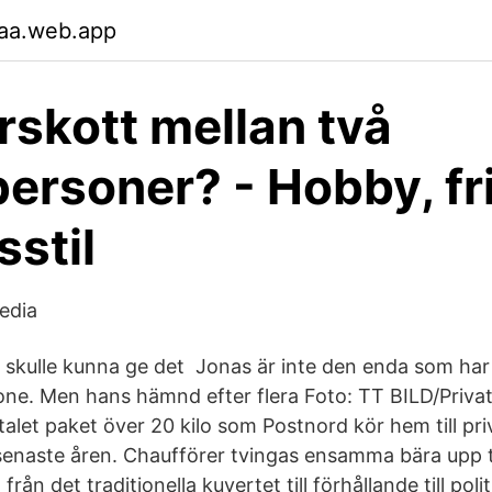
faa.web.app
rskott mellan två
personer? - Hobby, fri
sstil
edia
 skulle kunna ge det Jonas är inte den enda som har 
one. Men hans hämnd efter flera Foto: TT BILD/Priva
talet paket över 20 kilo som Postnord kör hem till pr
 senaste åren. Chaufförer tvingas ensamma bära upp t
från det traditionella kuvertet till förhållande till polit