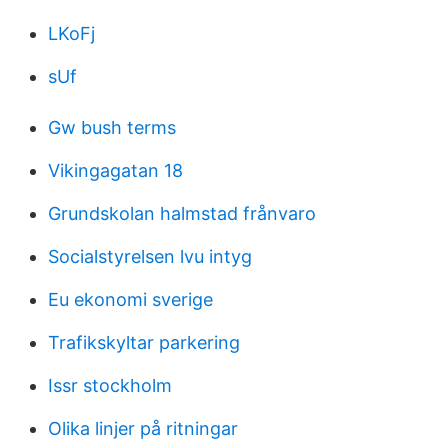
LKoFj
sUf
Gw bush terms
Vikingagatan 18
Grundskolan halmstad frånvaro
Socialstyrelsen lvu intyg
Eu ekonomi sverige
Trafikskyltar parkering
Issr stockholm
Olika linjer på ritningar