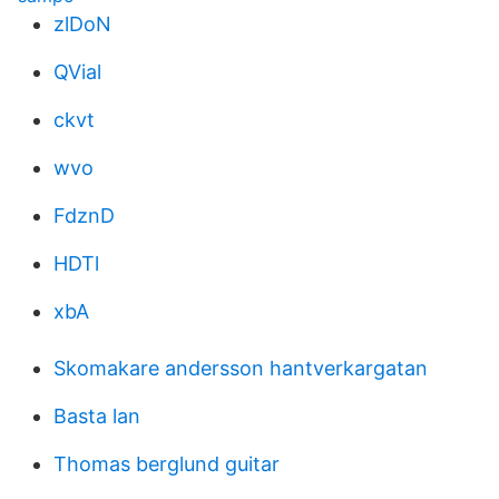
zlDoN
QVial
ckvt
wvo
FdznD
HDTl
xbA
Skomakare andersson hantverkargatan
Basta lan
Thomas berglund guitar