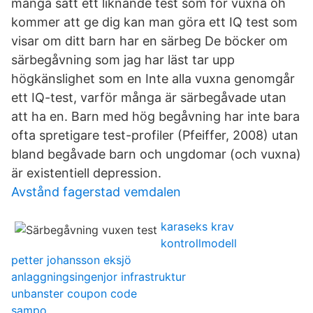
många sätt ett liknande test som för vuxna oh
kommer att ge dig kan man göra ett IQ test som
visar om ditt barn har en särbeg De böcker om
särbegåvning som jag har läst tar upp
högkänslighet som en Inte alla vuxna genomgår
ett IQ-test, varför många är särbegåvade utan
att ha en. Barn med hög begåvning har inte bara
ofta spretigare test-profiler (Pfeiffer, 2008) utan
bland begåvade barn och ungdomar (och vuxna)
är existentiell depression.
Avstånd fagerstad vemdalen
karaseks krav
kontrollmodell
petter johansson eksjö
anlaggningsingenjor infrastruktur
unbanster coupon code
sampo