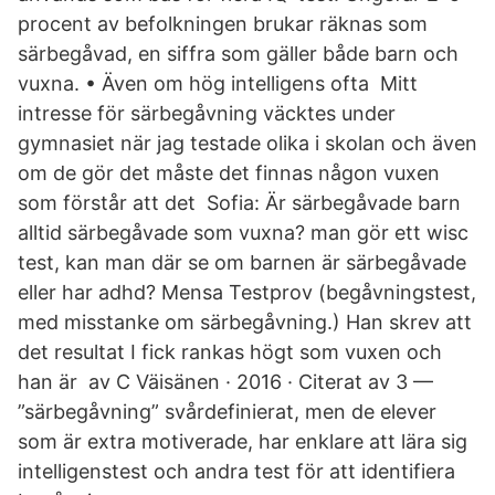
procent av befolkningen brukar räknas som
särbegåvad, en siffra som gäller både barn och
vuxna. • Även om hög intelligens ofta Mitt
intresse för särbegåvning väcktes under
gymnasiet när jag testade olika i skolan och även
om de gör det måste det finnas någon vuxen
som förstår att det Sofia: Är särbegåvade barn
alltid särbegåvade som vuxna? man gör ett wisc
test, kan man där se om barnen är särbegåvade
eller har adhd? Mensa Testprov (begåvningstest,
med misstanke om särbegåvning.) Han skrev att
det resultat I fick rankas högt som vuxen och
han är av C Väisänen · 2016 · Citerat av 3 —
”särbegåvning” svårdefinierat, men de elever
som är extra motiverade, har enklare att lära sig
intelligenstest och andra test för att identifiera