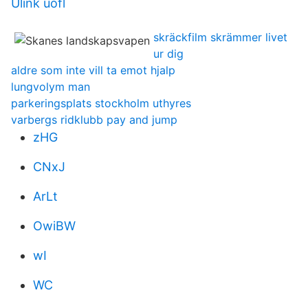
Ulink uofl
skräckfilm skrämmer livet
ur dig
aldre som inte vill ta emot hjalp
lungvolym man
parkeringsplats stockholm uthyres
varbergs ridklubb pay and jump
zHG
CNxJ
ArLt
OwiBW
wI
WC